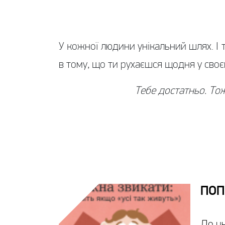
У кожної людини унікальний шлях. І 
в тому, що ти рухаєшся щодня у своє
Тебе достатньо. То
ПОП
До ць