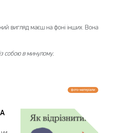
який вигляд маєш на фоні інших. Вона
з собою в минулому.
фото-матерiали
А
 чи