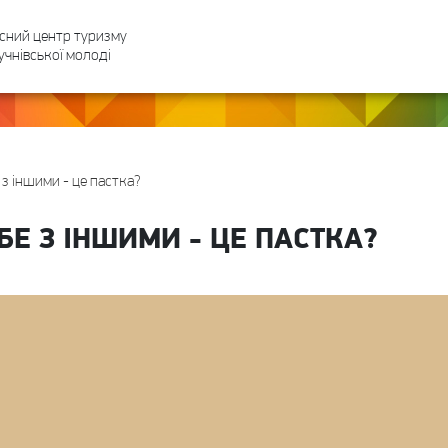
сний центр туризму
учнівської молоді
з іншими - це пастка?
Е З ІНШИМИ - ЦЕ ПАСТКА?