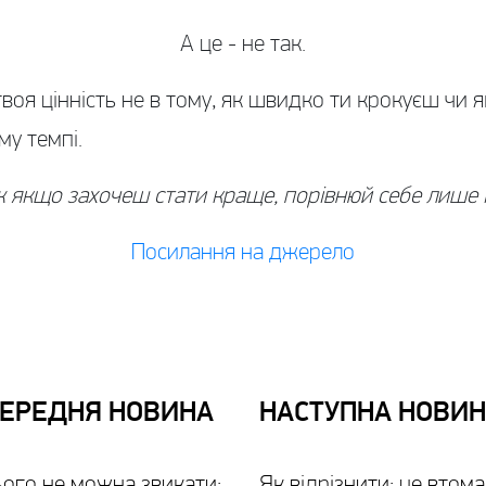
А це - не так.
твоя цінність не в тому, як швидко ти крокуєш чи 
му темпі.
ж якщо захочеш стати краще, порівнюй себе лише і
Посилання на джерело
ЕРЕДНЯ
НОВИНА
НАСТУПНА
НОВИН
ого не можна звикати:
Як відрізнити: це втома