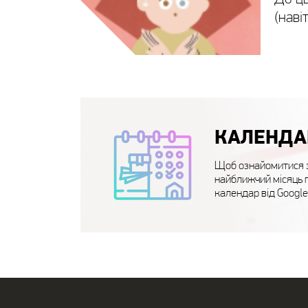
(наві
КАЛЕНДА
Щоб ознайомитися з
найближчий місяць 
календар від Google