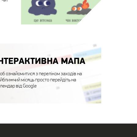
ІНТЕРАКТИВНА МАПА
б ознайомитися з переліком заходів на
йближчий місяць просто перейдіть на
лендар від Google