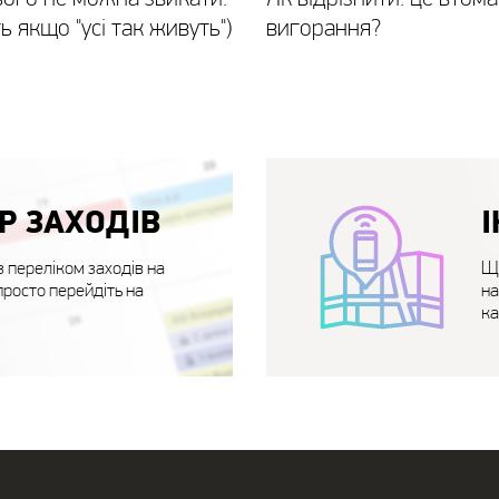
ть якщо "усі так живуть")
вигорання?
Р ЗАХОДІВ
 переліком заходів на
Що
просто перейдіть на
на
ка