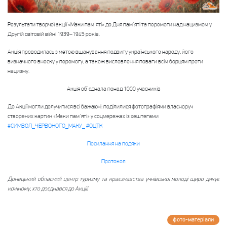
Результати творчої акції «Маки пам’яті» до Дня пам’яті та перемоги над нацизмом у
Другій світовій війні 1939–1945 років.
Акція проводилась з метою вшанування подвигу українського народу, його
визначного внеску у перемогу, а також висловлення поваги всім борцям проти
нацизму.
Акція об’єднала понад 1000 учасників
До Акції могли долучитися всі бажаючі: поділилися фотографіями власноруч
створених картин «Маки пам'яті» у соцмережах із хештегами
#СИМВОЛ_ЧЕРВОНОГО_МАКУ_
#ОЦТК
Посилання на подяки
Протокол
Донецький обласний центр туризму та краєзнавства учнівської молоді щиро дякує
кожному, хто доєднався до Акції!
фото-матерiали